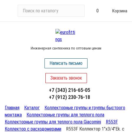
П
0
Корзина
о
и
с
к
п
Инженерная сантехника по оптовым ценам
о
к
Написать письмо
а
т
Заказать звонок
а
л
+7 (343) 216-65-05
о
+7 (912) 230-76-18
г
у
Главная
Каталог
Коллекторные группы и группы быстрого
монтажа
Коллекторные группы для теплого пола
Коллекторные группы для теплого пола Giacomini
R553F
Коллектор с расходомерами
R553F Коллектор 1"х3/4"Ek. c