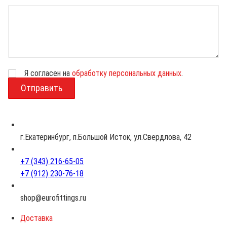
Я согласен на
обработку персональных данных
.
В
о
з
р
а
с
г.Екатеринбург, п.Большой Исток, ул.Свердлова, 42
т
+7 (343) 216-65-05
+7 (912) 230-76-18
shop@eurofittings.ru
Доставка