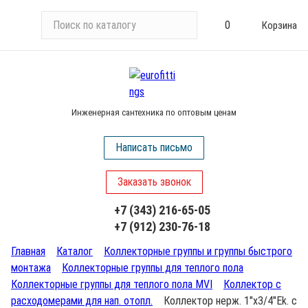
П
0
Корзина
о
и
с
к
п
Инженерная сантехника по оптовым ценам
о
к
Написать письмо
а
т
Заказать звонок
а
л
+7 (343) 216-65-05
о
+7 (912) 230-76-18
г
у
Главная
Каталог
Коллекторные группы и группы быстрого
монтажа
Коллекторные группы для теплого пола
Коллекторные группы для теплого пола MVI
Коллектор с
расходомерами для нап. отопл.
Коллектор нерж. 1"х3/4"Ek. c