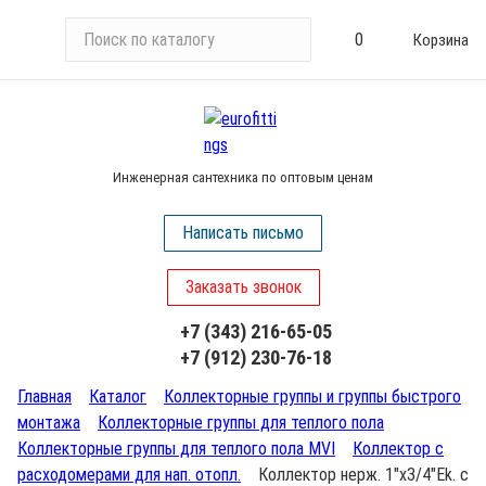
П
0
Корзина
о
и
с
к
п
Инженерная сантехника по оптовым ценам
о
к
Написать письмо
а
т
Заказать звонок
а
л
+7 (343) 216-65-05
о
+7 (912) 230-76-18
г
у
Главная
Каталог
Коллекторные группы и группы быстрого
монтажа
Коллекторные группы для теплого пола
Коллекторные группы для теплого пола MVI
Коллектор с
расходомерами для нап. отопл.
Коллектор нерж. 1"х3/4"Ek. c