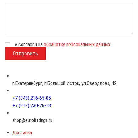
Я согласен на
обработку персональных данных
.
В
о
з
р
а
с
г.Екатеринбург, п.Большой Исток, ул.Свердлова, 42
т
+7 (343) 216-65-05
+7 (912) 230-76-18
shop@eurofittings.ru
Доставка