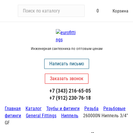
П
0
Корзина
о
и
с
к
п
Инженерная сантехника по оптовым ценам
о
к
Написать письмо
а
т
Заказать звонок
а
л
+7 (343) 216-65-05
о
+7 (912) 230-76-18
г
у
Главная
Каталог
Трубы и фитинги
Резьба
Резьбовые
фитинги
General Fittings
Ниппель
260000N Ниппель 3/4"
GF